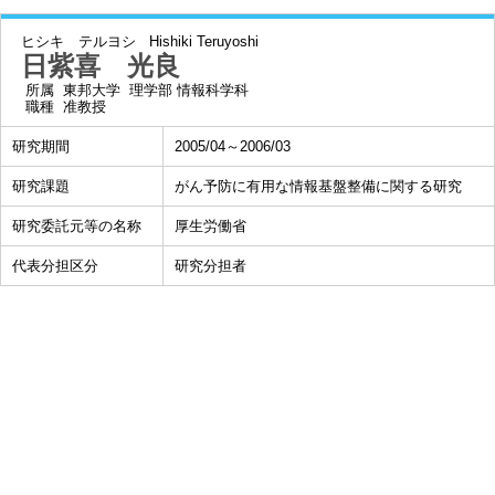
ヒシキ テルヨシ
Hishiki Teruyoshi
日紫喜 光良
所属
東邦大学 理学部 情報科学科
職種
准教授
研究期間
2005/04～2006/03
研究課題
がん予防に有用な情報基盤整備に関する研究
研究委託元等の名称
厚生労働省
代表分担区分
研究分担者