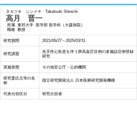
タカツキ シンイチ
Takatsuki Shinichi
高月 晋一
所属
東邦大学 医学部 医学科（大森病院）
職種
教授
研究期間
2021/05/27～2025/03/31
先天性心疾患を伴う肺高血圧症例の多施設症例登録
研究課題
研究
実施形態
その他官公庁・公的機関
研究委託元等の名
国立研究開発法人 日本医療研究開発機構
称
代表分担区分
研究分担者