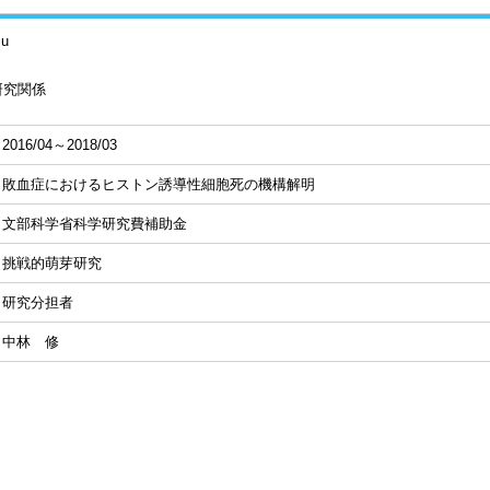
su
研究関係
2016/04～2018/03
敗血症におけるヒストン誘導性細胞死の機構解明
文部科学省科学研究費補助金
挑戦的萌芽研究
研究分担者
中林 修