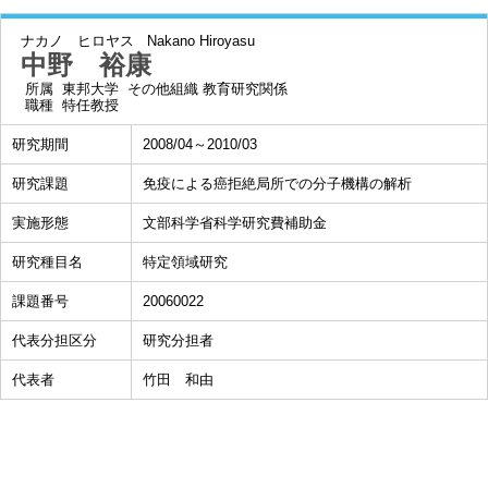
ナカノ ヒロヤス
Nakano Hiroyasu
中野 裕康
所属
東邦大学 その他組織 教育研究関係
職種
特任教授
研究期間
2008/04～2010/03
研究課題
免疫による癌拒絶局所での分子機構の解析
実施形態
文部科学省科学研究費補助金
研究種目名
特定領域研究
課題番号
20060022
代表分担区分
研究分担者
代表者
竹田 和由