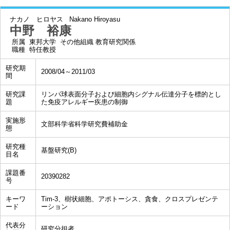
ナカノ ヒロヤス
Nakano Hiroyasu
中野 裕康
所属
東邦大学 その他組織 教育研究関係
職種
特任教授
研究期
2008/04～2011/03
間
研究課
リンパ球表面分子および細胞内シグナル伝達分子を標的とし
題
た免疫アレルギー疾患の制御
実施形
文部科学省科学研究費補助金
態
研究種
基盤研究(B)
目名
課題番
20390282
号
キーワ
Tim-3、樹状細胞、アポトーシス、貪食、クロスプレゼンテ
ード
ーション
代表分
研究分担者